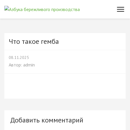
Перейти
к
АЗБУКА
Понятия и термины
содержимому
бережливого
БЕРЕЖЛИВОГО
производства
(нажмите
ПРОИЗВОДСТВ
Enter)
Что такое гемба
08.11.2025
Автор:
admin
Добавить комментарий